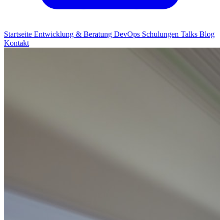
Startseite
Entwicklung & Beratung
DevOps
Schulungen
Talks
Blog
Kontakt