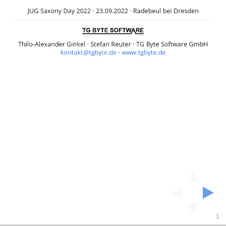
bei
JUG Saxony Day 2022 · 23.09.2022 · Radebeul bei Dresden
Dresden
Thilo-
Thilo-Alexander Ginkel · Stefan Reuter · TG Byte Software GmbH
Alexander
kontakt@tgbyte.de
·
www.tgbyte.de
Ginkel
·
Stefan
Reuter
·
TG
Byte
Software
GmbH
kontakt@tgbyte.de
·
1