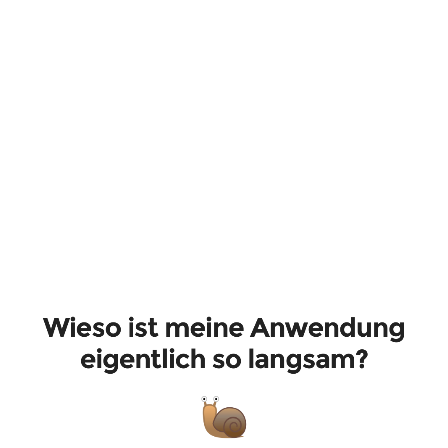
Wieso
ist
meine
Anwendung
eigentlich
so
langsam?
JUG
Saxony
Day
2022
Wieso ist meine Anwendung
·
eigentlich so langsam?
23.09.2022
·
Radebeul